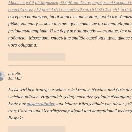
М
к
х
5
г
нк
w69
п
53
mp
кг
чг
ч
d23
46
н
чн
47
чо
у
tmp3
жт
41
ж
кр
сд
5
с
о
вн
43
вж
мг
r19
рд
r24
36
33
вл
кв
n7
c123
a01
h15
t21
2x5
cb1
т
35
3
джерела випадково, іноді хтось скине в чат, іноді сам збер
рідко, частину — коли шукаю щось локальне чи нестандартне.  
регіональні стрічки. Я не беру все за правду — скоріше, для
подачею.  Можливо, хтось іще знайде серед них щось цікаве 
чого обирати. 
Gefällt mir
Antworten
pierotto
20. Mai
Es ist wirklich traurig zu sehen, wie kreative Nischen und Orte 
weichen müssen. Hoffentlich gelingt euch der geplante Neuanfan
Ende nur 
absperrbänder
 und leblose Bürogebäude von dieser grü
trotz Corona und Gentrifizierung digital und konzeptionell weiter
Respekt.
Gefällt mir
Antworten