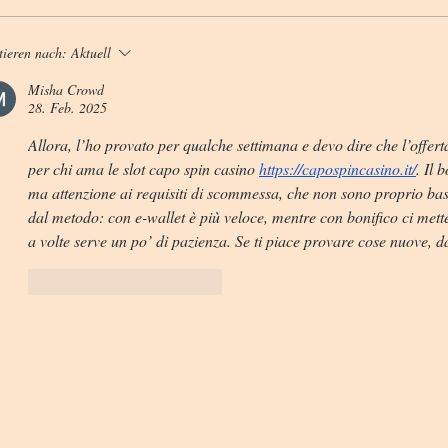
tieren nach:
Aktuell
Misha Crowd
28. Feb. 2025
Allora, l’ho provato per qualche settimana e devo dire che l’offert
per chi ama le slot capo spin casino 
https://capospincasino.it/
. Il 
ma attenzione ai requisiti di scommessa, che non sono proprio bass
dal metodo: con e-wallet è più veloce, mentre con bonifico ci mett
a volte serve un po’ di pazienza. Se ti piace provare cose nuove, d
Gefällt mir
Antworten