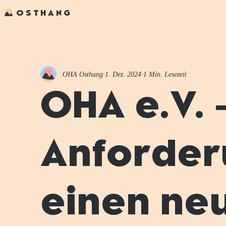
OSTHANG
OHA Osthang
1. Dez. 2024
1 Min. Lesezeit
OHA e.V. 
Anforder
einen ne