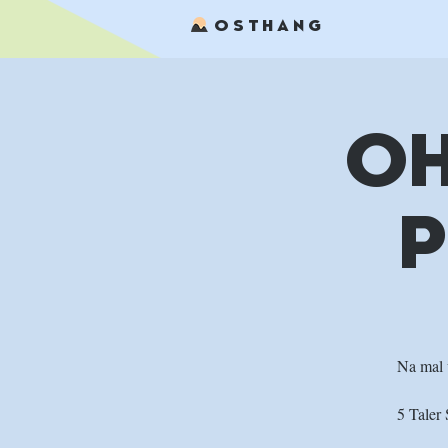
OSTHANG
OH
P
Na mal w
5 Taler