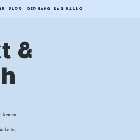
ER
BLOG
DER HANG
SAG HALLO
t &
ch
hr keinen
änke bis