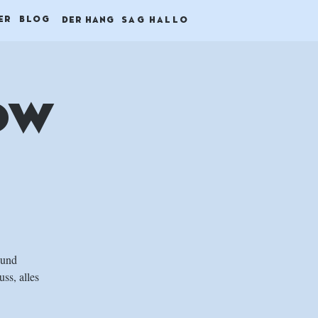
ER
BLOG
DER HANG
SAG HALLO
ow
 und
ss, alles