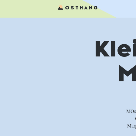
OSTHANG
Kle
M
MOs 
Marg