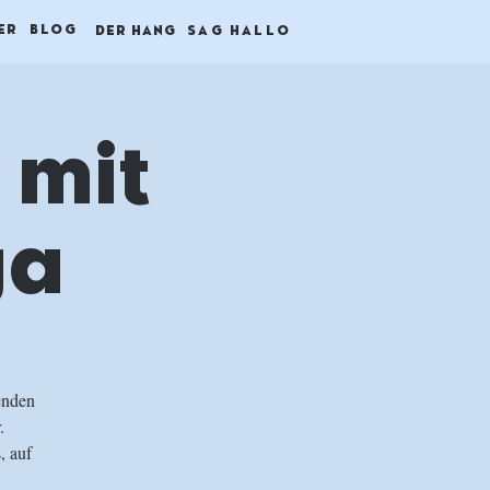
ER
BLOG
DER HANG
SAG HALLO
 mit
ga
enden
.
, auf