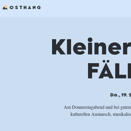
OSTHANG
Kleiner
FÄL
Do., 19. 
Am Donnerstagabend und bei gutem W
kulturellen Austausch, musikalis