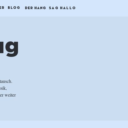
ER
BLOG
DER HANG
SAG HALLO
ag
tausch.
sik,
er weiter