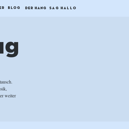
ER
BLOG
DER HANG
SAG HALLO
ag
tausch.
sik,
er weiter