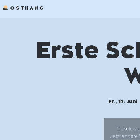
OSTHANG
Erste Sc
W
Fr., 12. Juni
 
Tickets st
Jetzt andere